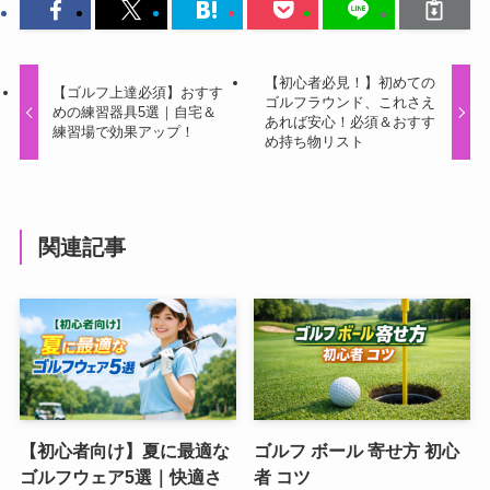
【初心者必見！】初めての
【ゴルフ上達必須】おすす
ゴルフラウンド、これさえ
めの練習器具5選｜自宅＆
あれば安心！必須＆おすす
練習場で効果アップ！
め持ち物リスト
関連記事
【初心者向け】夏に最適な
ゴルフ ボール 寄せ方 初心
ゴルフウェア5選｜快適さ
者 コツ